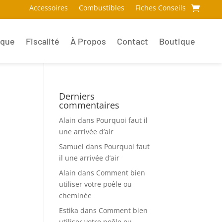
Accessoires
Combustibles
Fiches Conseils
ique
Fiscalité
À Propos
Contact
Boutique
Derniers
commentaires
Alain
dans
Pourquoi faut il
une arrivée d’air
Samuel
dans
Pourquoi faut
il une arrivée d’air
Alain
dans
Comment bien
utiliser votre poêle ou
cheminée
Estika
dans
Comment bien
utiliser votre poêle ou