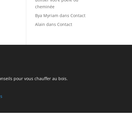
cheminée
Bya Myriam
dans
Contact
Alain
dans
Contact
onseils pour vous chauffer au bois.
es