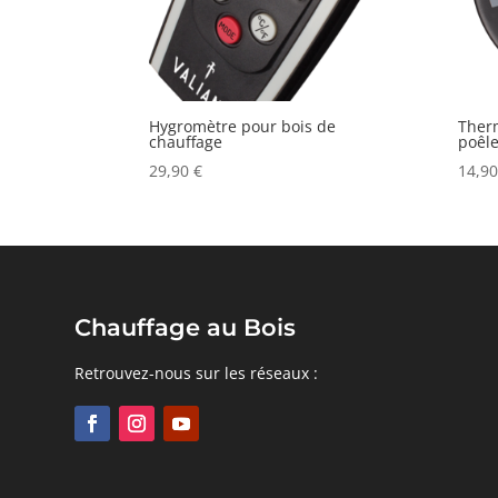
Hygromètre pour bois de
Ther
chauffage
poêl
29,90
€
14,9
Chauffage au Bois
Retrouvez-nous sur les réseaux :