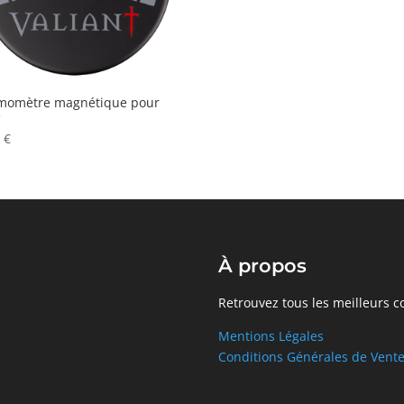
momètre magnétique pour
e
0
€
À propos
Retrouvez tous les meilleurs c
Mentions Légales
Conditions Générales de Vent