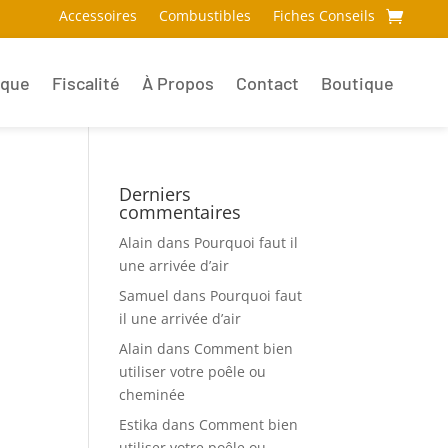
Accessoires
Combustibles
Fiches Conseils
ique
Fiscalité
À Propos
Contact
Boutique
Derniers
commentaires
Alain
dans
Pourquoi faut il
une arrivée d’air
Samuel
dans
Pourquoi faut
il une arrivée d’air
Alain
dans
Comment bien
utiliser votre poêle ou
cheminée
Estika
dans
Comment bien
utiliser votre poêle ou