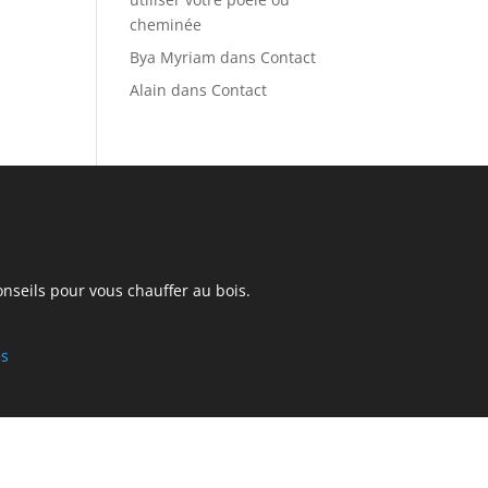
cheminée
Bya Myriam
dans
Contact
Alain
dans
Contact
onseils pour vous chauffer au bois.
es