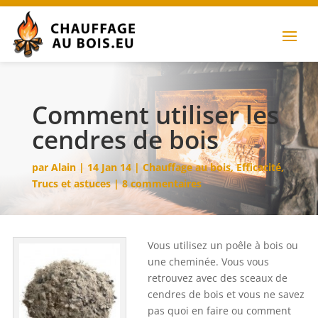
Comment utiliser les
cendres de bois
par
Alain
|
14 Jan 14
|
Chauffage au bois
,
Efficacité
,
Trucs et astuces
|
8 commentaires
Vous utilisez un poêle à bois ou
une cheminée. Vous vous
retrouvez avec des sceaux de
cendres de bois et vous ne savez
pas quoi en faire ou comment