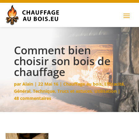
Comment bien
choisir son bois de
chauffage
par
Alain
|
22 Mai 16
|
Chauffage au bois
,
Efficacité
,
Général
,
Technique
,
Trucs et astuces
,
Utilisation
|
48 commentaires