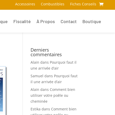
Accessoires
Combustibles
Fiches Conseils
ique
Fiscalité
À Propos
Contact
Boutique
Derniers
commentaires
Alain
dans
Pourquoi faut il
une arrivée d’air
Samuel
dans
Pourquoi faut
il une arrivée d’air
Alain
dans
Comment bien
utiliser votre poêle ou
cheminée
Estika
dans
Comment bien
utiliser votre poêle ou