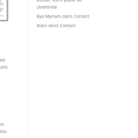
cheminée
Bya Myriam
dans
Contact
Alain
dans
Contact
 de
eils
en
êles