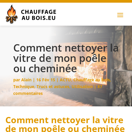
Comment nettoyer la
vitre de mon poêle
ou cheminée
par
Alain
|
16 Fév 15
|
ACTU
,
Chauffage au bois
,
Technique
,
Trucs et astuces
,
Utilisation
|
87
commentaires
Comment nettoyer la vitre
de mon poêle ou cheminée